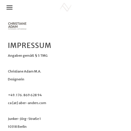
Springe
zum
Inhalt
IMPRESSUM
Angaben gemäß § 5 TMG
Christiane Adam M.A.
Designerin
+49. 176. 869 628 94
ca [at] aber-anders.com
Junker-Jörg-Straße 1
10318 Berlin